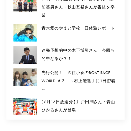
前英男さん・秋山基裕さんが番組を卒
業
青木愛のやまと学校一日体験レポート
連発予想的中の木下博勝さん、今回も
的中なるか？！
先行公開！ 久住小春のBOAT RACE
WORLD ＃３ ～村上遼選手に1日密着
～
[ 8月16日放送分 ] 井戸田潤さん・青山
ひかるさんが登場！