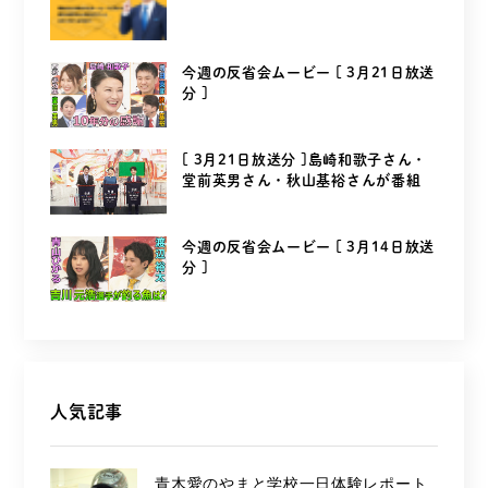
今週の反省会ムービー [ 3月21日放送
分 ]
[ 3月21日放送分 ]島崎和歌子さん・
堂前英男さん・秋山基裕さんが番組
を...
今週の反省会ムービー [ 3月14日放送
分 ]
人気記事
青木愛のやまと学校一日体験レポート