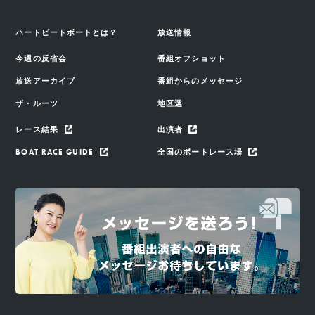
ハートビートボートとは？
放送情報
今週の反省会
番組オフショット
放送アーカイブ
番組からのメッセージ
ザ・ルーツ
地区選
レース結果
出演者
BOAT RACE GUIDE
全国のボートレース場