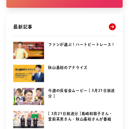
最新記事
ファンが選ぶ！ハートビートレース！
秋山基裕のアナライズ
今週の反省会ムービー [ 3月21日放送
分 ]
[ 3月21日放送分 ]島崎和歌子さん・
堂前英男さん・秋山基裕さんが番組
を...