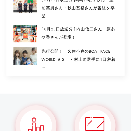
前英男さん・秋山基裕さんが番組を卒
業
[ 8月23日放送分 ] 内山信二さん・原あ
や香さんが登場！
先行公開！ 久住小春のBOAT RACE
WORLD ＃３ ～村上遼選手に1日密着
～