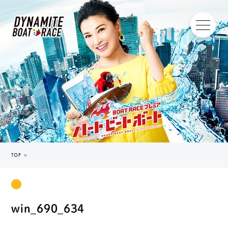
TOP
＞
win_690_634