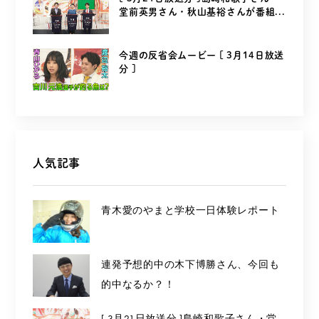
堂前英男さん・秋山基裕さんが番組...
今週の反省会ムービー [ 3月14日放送
分 ]
人気記事
青木愛のやまと学校一日体験レポート
連発予想的中の木下博勝さん、今回も
的中なるか？！
[ 3月21日放送分 ]島崎和歌子さん・堂