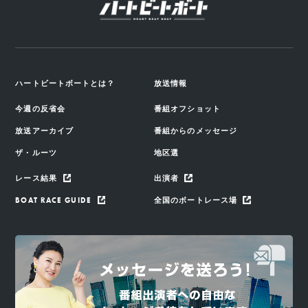
ハートビートボートとは？
放送情報
今週の反省会
番組オフショット
放送アーカイブ
番組からのメッセージ
ザ・ルーツ
地区選
レース結果
出演者
BOAT RACE GUIDE
全国のボートレース場