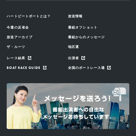
ハートビートボートとは？
放送情報
今週の反省会
番組オフショット
放送アーカイブ
番組からのメッセージ
ザ・ルーツ
地区選
レース結果
出演者
BOAT RACE GUIDE
全国のボートレース場