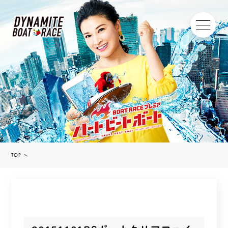
TOP
＞