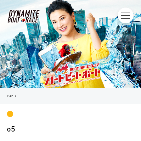
TOP
＞
o5