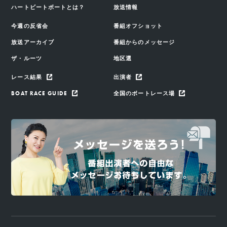
ハートビートボートとは？
放送情報
今週の反省会
番組オフショット
放送アーカイブ
番組からのメッセージ
ザ・ルーツ
地区選
レース結果
出演者
BOAT RACE GUIDE
全国のボートレース場