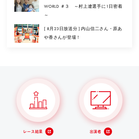
WORLD ＃３ ～村上遼選手に1日密着
～
[ 8月23日放送分 ] 内山信二さん・原あ
や香さんが登場！
レース結果
出演者