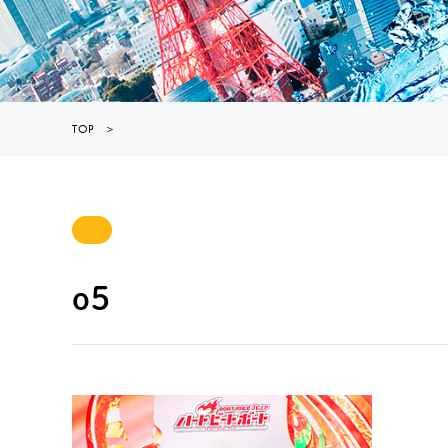
TOP
＞
o5