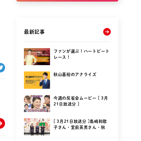
最新記事
ファンが選ぶ！ハートビート
レース！
秋山基裕のアナライズ
今週の反省会ムービー [ 3月
21日放送分 ]
[ 3月21日放送分 ]島崎和歌
子さん・堂前英男さん・秋
山...