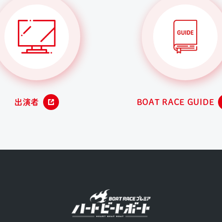
出演者
BOAT RACE GUIDE