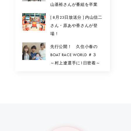
山基裕さんが番組を卒業
[ 8月23日放送分 ] 内山信二
さん・原あや香さんが登
場！
先行公開！ 久住小春の
BOAT RACE WORLD ＃３
～村上遼選手に1日密着～