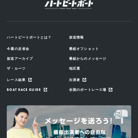
ハートビートボートとは？
放送情報
今週の反省会
番組オフショット
放送アーカイブ
番組からのメッセージ
ザ・ルーツ
地区選
レース結果
出演者
BOAT RACE GUIDE
全国のボートレース場