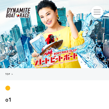
TOP
＞
o1