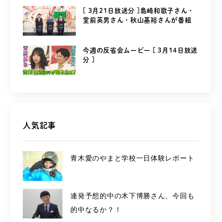
[ 3月21日放送分 ]島崎和歌子さん・
堂前英男さん・秋山基裕さんが番組
を...
今週の反省会ムービー [ 3月14日放送
分 ]
人気記事
青木愛のやまと学校一日体験レポート
連発予想的中の木下博勝さん、今回も
的中なるか？！