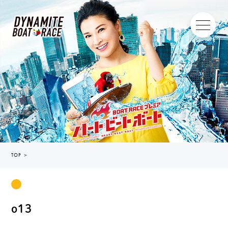
TOP
＞
o13