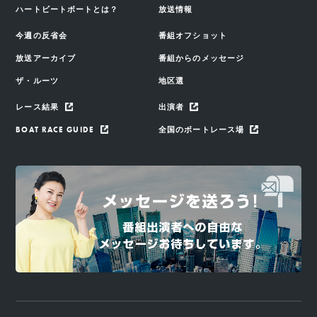
ハートビートボートとは？
放送情報
今週の反省会
番組オフショット
放送アーカイブ
番組からのメッセージ
ザ・ルーツ
地区選
レース結果
出演者
BOAT RACE GUIDE
全国のボートレース場