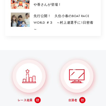
や香さんが登場！
先行公開！ 久住小春のBOAT RACE
WORLD ＃３ ～村上遼選手に1日密着
～
レース結果
出演者