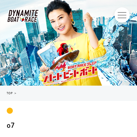
TOP
＞
o7