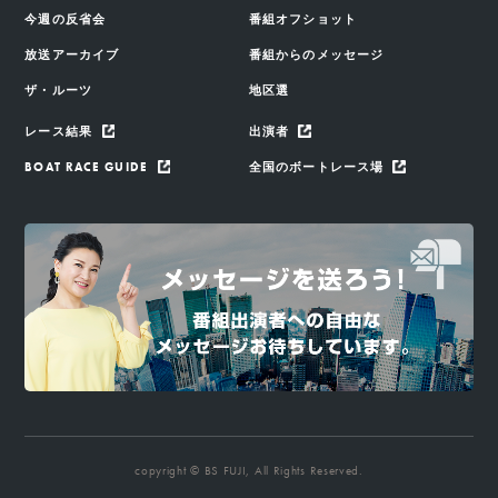
今週の反省会
番組オフショット
放送アーカイブ
番組からのメッセージ
ザ・ルーツ
地区選
レース結果
出演者
BOAT RACE GUIDE
全国のボートレース場
copyright © BS FUJI, All Rights Reserved.