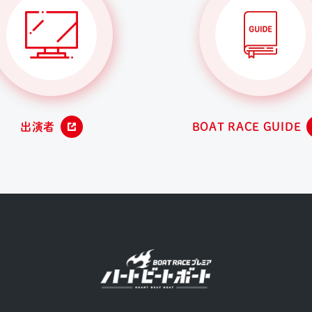
出演者
BOAT RACE GUIDE