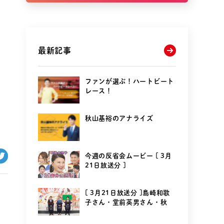
最新記事
ファンが選ぶ！ハートビート
レース！
秋山基裕のアナライズ
今週の反省会ムービー [ 3月
21日放送分 ]
[ 3月21日放送分 ]島崎和歌
子さん・堂前英男さん・秋
山...