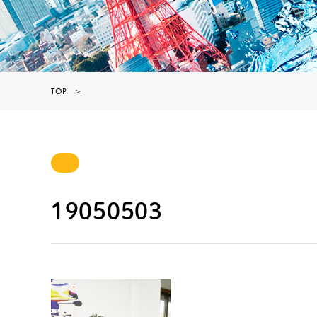
TOP
＞
19050503