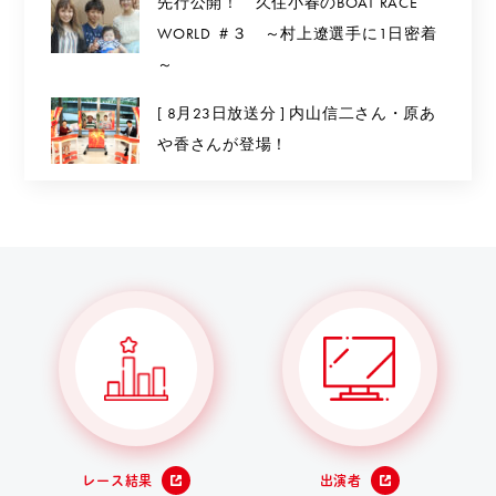
先行公開！ 久住小春のBOAT RACE
WORLD ＃３ ～村上遼選手に1日密着
～
[ 8月23日放送分 ] 内山信二さん・原あ
や香さんが登場！
レース結果
出演者