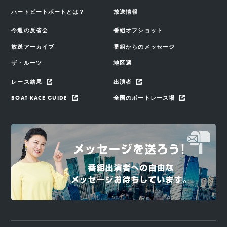
ハートビートボートとは？
放送情報
今週の反省会
番組オフショット
放送アーカイブ
番組からのメッセージ
ザ・ルーツ
地区選
レース結果
出演者
BOAT RACE GUIDE
全国のボートレース場