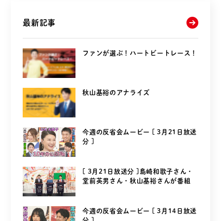
最新記事
ファンが選ぶ！ハートビートレース！
秋山基裕のアナライズ
今週の反省会ムービー [ 3月21日放送
分 ]
[ 3月21日放送分 ]島崎和歌子さん・
堂前英男さん・秋山基裕さんが番組
を...
今週の反省会ムービー [ 3月14日放送
分 ]