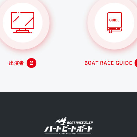
出演者
BOAT RACE GUIDE