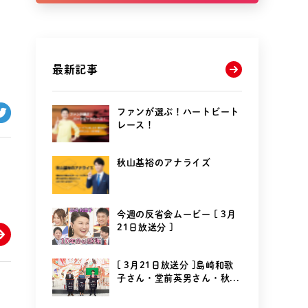
最新記事
ファンが選ぶ！ハートビート
レース！
秋山基裕のアナライズ
今週の反省会ムービー [ 3月
21日放送分 ]
[ 3月21日放送分 ]島崎和歌
子さん・堂前英男さん・秋...