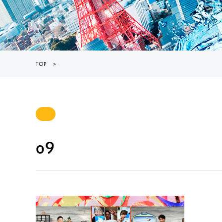
TOP
＞
o9