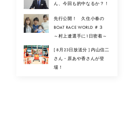
ん、今回も的中なるか？！
先行公開！ 久住小春の
BOAT RACE WORLD ＃３
～村上遼選手に1日密着～
[ 8月23日放送分 ] 内山信二
さん・原あや香さんが登
場！
。