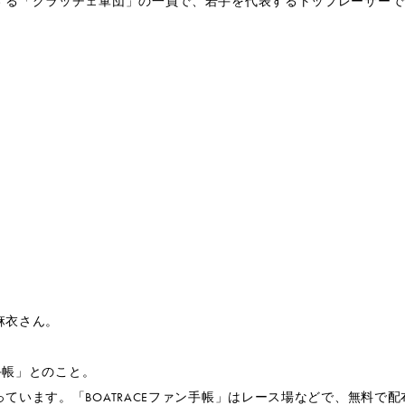
する「グラッチェ軍団」の一員で、若手を代表するトップレーサーで
麻衣さん。
手帳」とのこと。
います。「BOATRACEファン手帳」はレース場などで、無料で配