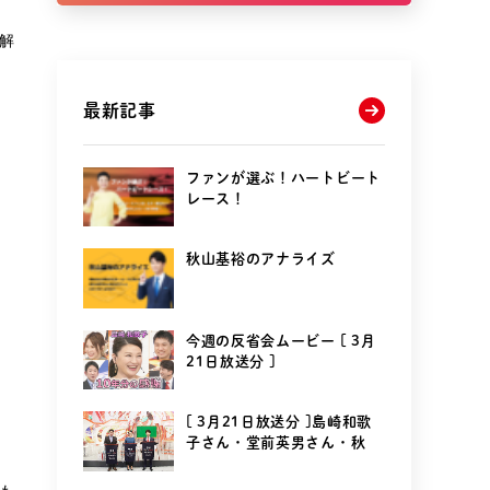
解
最新記事
ファンが選ぶ！ハートビート
レース！
秋山基裕のアナライズ
今週の反省会ムービー [ 3月
21日放送分 ]
[ 3月21日放送分 ]島崎和歌
子さん・堂前英男さん・秋
山...