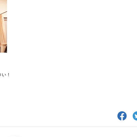
。
さい！