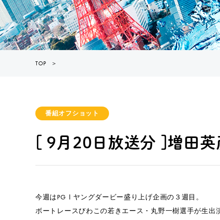
TOP
＞
番組オフショット
[ 9月20日放送分 ]増
今週はPGⅠヤングダービー盛り上げ企画の３週目。
ボートレースびわこの若きエース・丸野一樹選手が生出