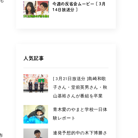
も
今週の反省会ムービー [ 3月
14日放送分 ]
人気記事
[ 3月21日放送分 ]島崎和歌
子さん・堂前英男さん・秋
山基裕さんが番組を卒業
青木愛のやまと学校一日体
験レポート
連発予想的中の木下博勝さ
布