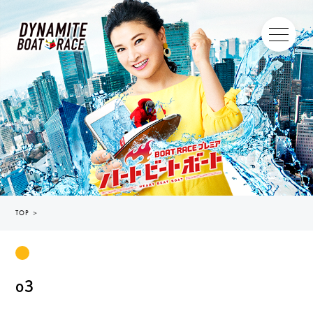
TOP
＞
o3