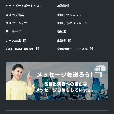
ハートビートボートとは？
放送情報
今週の反省会
番組オフショット
放送アーカイブ
番組からのメッセージ
ザ・ルーツ
地区選
レース結果
出演者
BOAT RACE GUIDE
全国のボートレース場