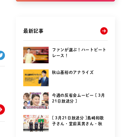
最新記事
ファンが選ぶ！ハートビート
レース！
秋山基裕のアナライズ
今週の反省会ムービー [ 3月
21日放送分 ]
[ 3月21日放送分 ]島崎和歌
子さん・堂前英男さん・秋
山...