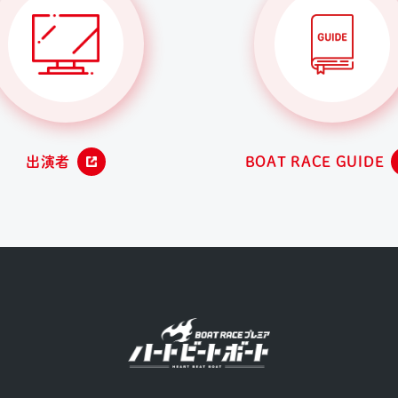
出演者
BOAT RACE GUIDE