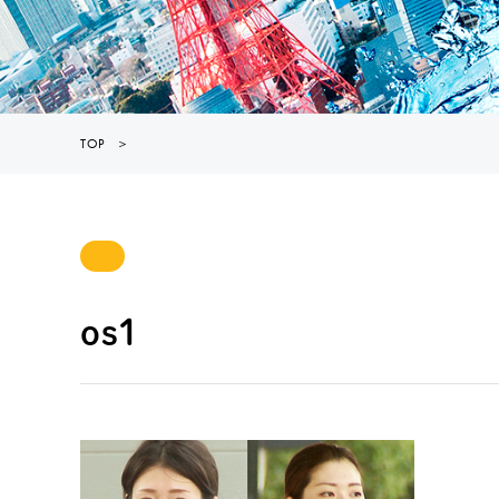
TOP
＞
os1