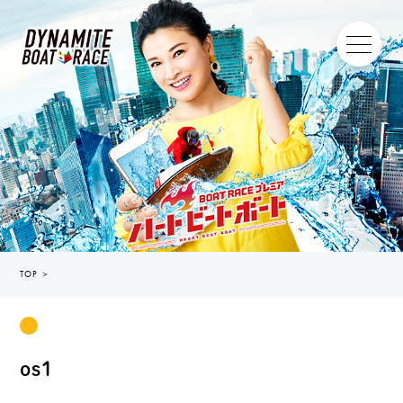
TOP
＞
os1