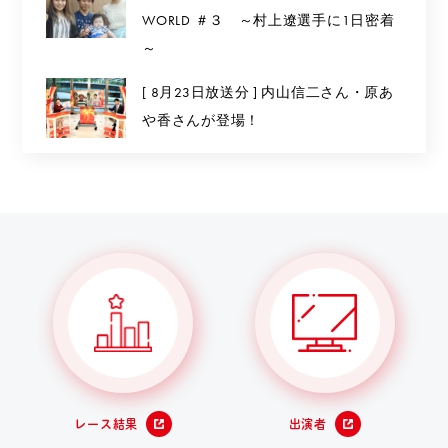
WORLD ＃３ ～村上遼選手に1日密着
～
[ 8月23日放送分 ] 内山信二さん・原あ
や香さんが登場！
レース結果
出演者