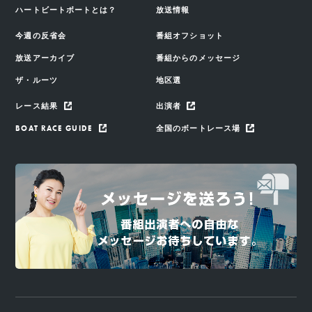
ハートビートボートとは？
放送情報
今週の反省会
番組オフショット
放送アーカイブ
番組からのメッセージ
ザ・ルーツ
地区選
レース結果
出演者
BOAT RACE GUIDE
全国のボートレース場