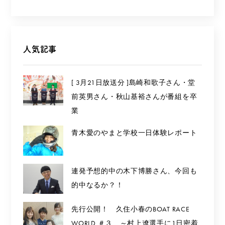
人気記事
[ 3月21日放送分 ]島崎和歌子さん・堂
前英男さん・秋山基裕さんが番組を卒
業
青木愛のやまと学校一日体験レポート
連発予想的中の木下博勝さん、今回も
的中なるか？！
先行公開！ 久住小春のBOAT RACE
WORLD ＃３ ～村上遼選手に1日密着