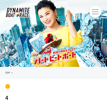
TOP
＞
4