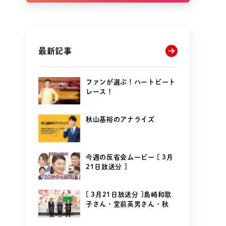
最新記事
ファンが選ぶ！ハートビート
レース！
秋山基裕のアナライズ
今週の反省会ムービー [ 3月
21日放送分 ]
[ 3月21日放送分 ]島崎和歌
子さん・堂前英男さん・秋
山...