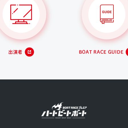
出演者
BOAT RACE GUIDE