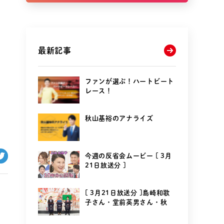
最新記事
ファンが選ぶ！ハートビート
レース！
秋山基裕のアナライズ
今週の反省会ムービー [ 3月
21日放送分 ]
[ 3月21日放送分 ]島崎和歌
子さん・堂前英男さん・秋
山...