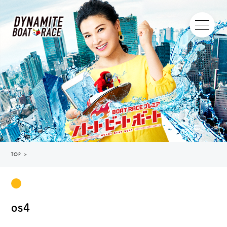
TOP
＞
os4