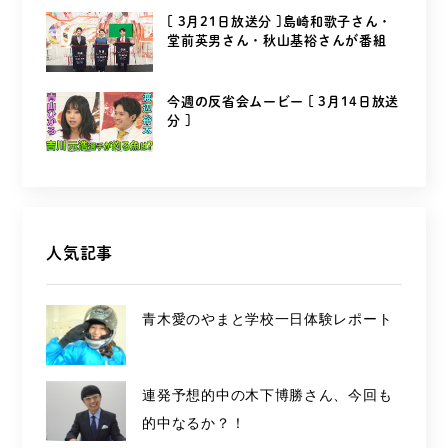
[ 3月21日放送分 ]島崎和歌子さん・
堂前英男さん・秋山基裕さんが番組
を...
今週の反省会ムービー [ 3月14日放送
分 ]
人気記事
青木愛のやまと学校一日体験レポート
連発予想的中の木下博勝さん、今回も
的中なるか？！