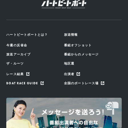
ハートビートボートとは？
放送情報
今週の反省会
番組オフショット
放送アーカイブ
番組からのメッセージ
ザ・ルーツ
地区選
レース結果
出演者
BOAT RACE GUIDE
全国のボートレース場