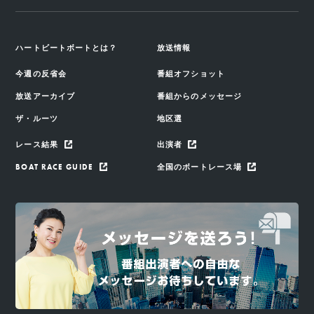
ハートビートボートとは？
放送情報
今週の反省会
番組オフショット
放送アーカイブ
番組からのメッセージ
ザ・ルーツ
地区選
レース結果
出演者
BOAT RACE GUIDE
全国のボートレース場