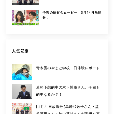
を...
今週の反省会ムービー [ 3月14日放送
分 ]
人気記事
青木愛のやまと学校一日体験レポート
連発予想的中の木下博勝さん、今回も
的中なるか？！
[ 3月21日放送分 ]島崎和歌子さん・堂
前英男さん・秋山基裕さんが番組を卒