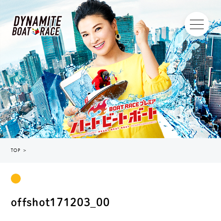
TOP
＞
offshot171203_00