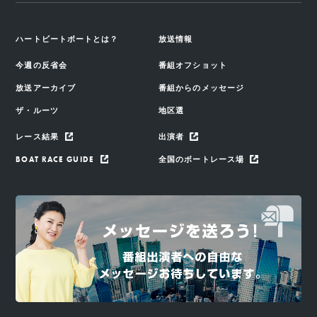
ハートビートボートとは？
放送情報
今週の反省会
番組オフショット
放送アーカイブ
番組からのメッセージ
ザ・ルーツ
地区選
レース結果
出演者
BOAT RACE GUIDE
全国のボートレース場