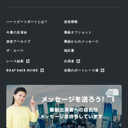
ハートビートボートとは？
放送情報
今週の反省会
番組オフショット
放送アーカイブ
番組からのメッセージ
ザ・ルーツ
地区選
レース結果
出演者
BOAT RACE GUIDE
全国のボートレース場