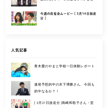
を...
今週の反省会ムービー [ 3月14日放送
分 ]
人気記事
青木愛のやまと学校一日体験レポート
連発予想的中の木下博勝さん、今回も
的中なるか？！
[ 3月21日放送分 ]島崎和歌子さん・堂