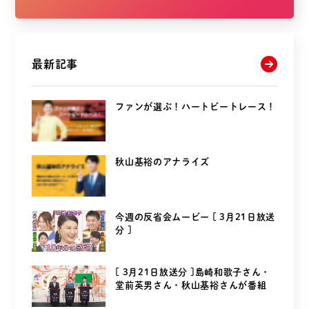
最新記事
ファンが選ぶ！ハートビートレース！
秋山基裕のアナライズ
今週の反省会ムービー [ 3月21日放送
分 ]
[ 3月21日放送分 ]島崎和歌子さん・
堂前英男さん・秋山基裕さんが番組
を...