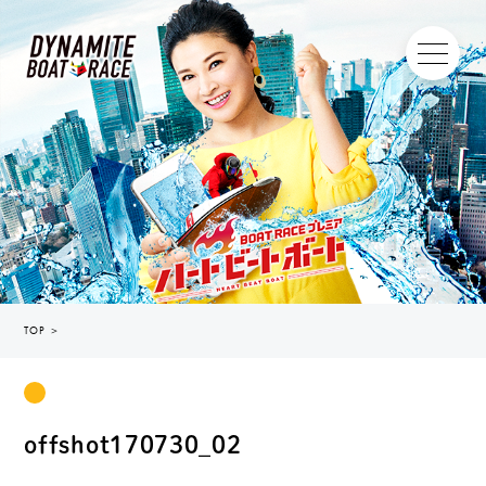
TOP
＞
offshot170730_02