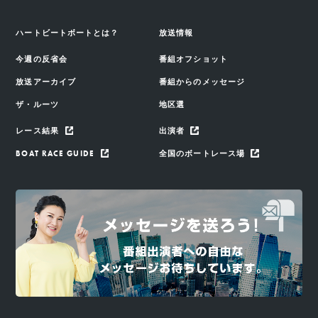
ハートビートボートとは？
放送情報
今週の反省会
番組オフショット
放送アーカイブ
番組からのメッセージ
ザ・ルーツ
地区選
レース結果
出演者
BOAT RACE GUIDE
全国のボートレース場