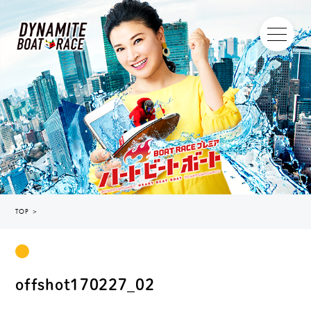
TOP
＞
offshot170227_02