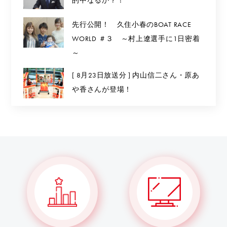
的中なるか？！
先行公開！ 久住小春のBOAT RACE
WORLD ＃３ ～村上遼選手に1日密着
～
[ 8月23日放送分 ] 内山信二さん・原あ
や香さんが登場！