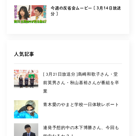
今週の反省会ムービー [ 3月14日放送
分 ]
人気記事
[ 3月21日放送分 ]島崎和歌子さん・堂
前英男さん・秋山基裕さんが番組を卒
業
青木愛のやまと学校一日体験レポート
連発予想的中の木下博勝さん、今回も