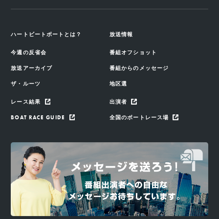
ハートビートボートとは？
放送情報
今週の反省会
番組オフショット
放送アーカイブ
番組からのメッセージ
ザ・ルーツ
地区選
レース結果
出演者
BOAT RACE GUIDE
全国のボートレース場