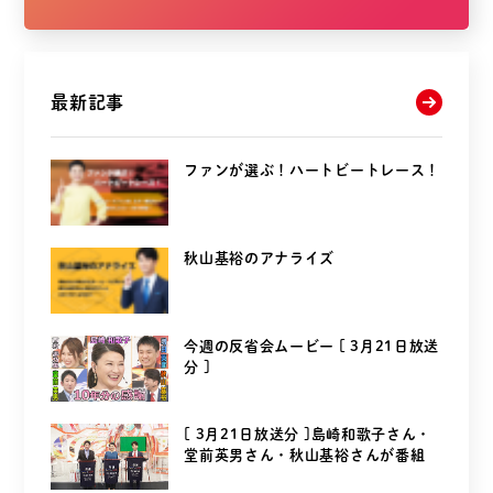
最新記事
ファンが選ぶ！ハートビートレース！
秋山基裕のアナライズ
今週の反省会ムービー [ 3月21日放送
分 ]
[ 3月21日放送分 ]島崎和歌子さん・
堂前英男さん・秋山基裕さんが番組
を...