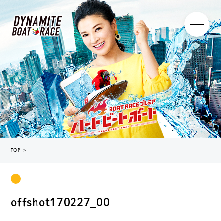
TOP
＞
offshot170227_00