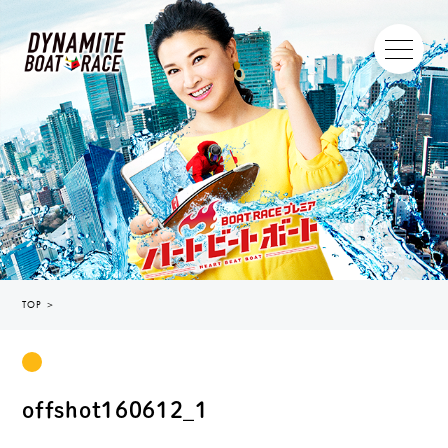
TOP
＞
offshot160612_1