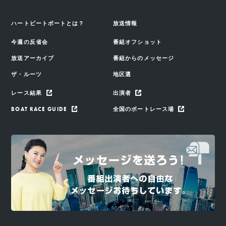
ハートビートボートとは？
放送情報
今週の反省会
番組オフショット
放送アーカイブ
番組からのメッセージ
ザ・ルーツ
地区選
レース結果
出演者
BOAT RACE GUIDE
全国のボートレース場