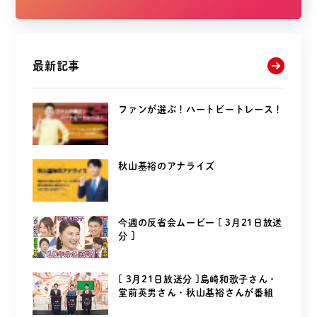
最新記事
ファンが選ぶ！ハートビートレース！
秋山基裕のアナライズ
今週の反省会ムービー [ 3月21日放送
分 ]
[ 3月21日放送分 ]島崎和歌子さん・
堂前英男さん・秋山基裕さんが番組
を...