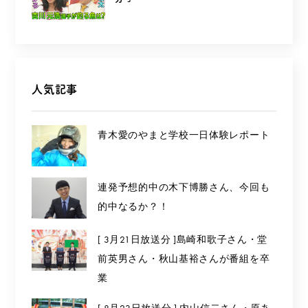
人気記事
青木愛のやまと学校一日体験レポート
連発予想的中の木下博勝さん、今回も
的中なるか？！
[ 3月21日放送分 ]島崎和歌子さん・堂
前英男さん・秋山基裕さんが番組を卒
業
[ 8月23日放送分 ] 内山信二さん・原あ