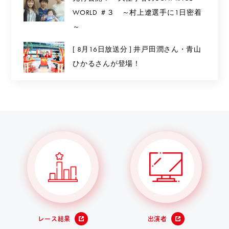
WORLD ＃３ ～村上遼選手に1日密着
～
[ 8月16日放送分 ] 井戸田潤さん・青山
ひかるさんが登場！
レース結果
出演者