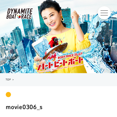
TOP
＞
movie0306_s