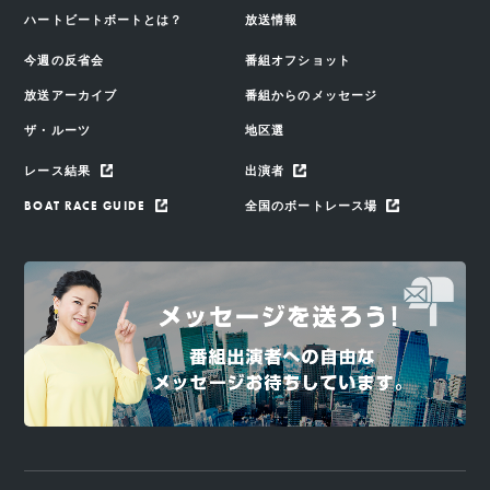
ハートビートボートとは？
放送情報
今週の反省会
番組オフショット
放送アーカイブ
番組からのメッセージ
ザ・ルーツ
地区選
レース結果
出演者
BOAT RACE GUIDE
全国のボートレース場