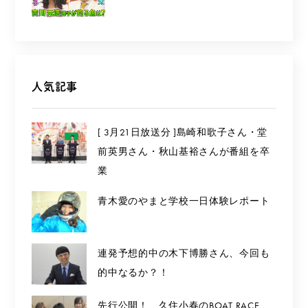
人気記事
[ 3月21日放送分 ]島崎和歌子さん・堂
前英男さん・秋山基裕さんが番組を卒
業
青木愛のやまと学校一日体験レポート
連発予想的中の木下博勝さん、今回も
的中なるか？！
先行公開！ 久住小春のBOAT RACE