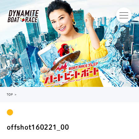
TOP
＞
offshot160221_00