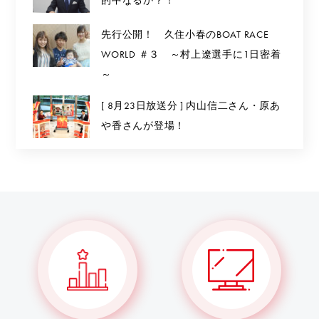
的中なるか？！
先行公開！ 久住小春のBOAT RACE
WORLD ＃３ ～村上遼選手に1日密着
～
[ 8月23日放送分 ] 内山信二さん・原あ
や香さんが登場！