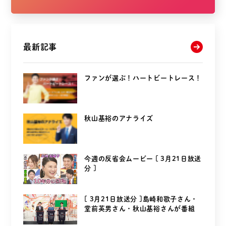
最新記事
ファンが選ぶ！ハートビートレース！
秋山基裕のアナライズ
今週の反省会ムービー [ 3月21日放送
分 ]
[ 3月21日放送分 ]島崎和歌子さん・
堂前英男さん・秋山基裕さんが番組
を...