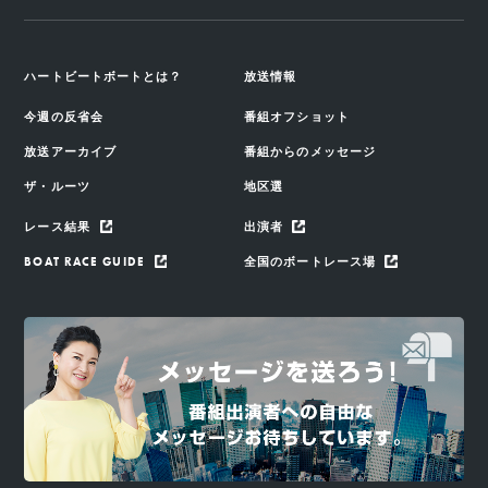
ハートビートボートとは？
放送情報
今週の反省会
番組オフショット
放送アーカイブ
番組からのメッセージ
ザ・ルーツ
地区選
レース結果
出演者
BOAT RACE GUIDE
全国のボートレース場