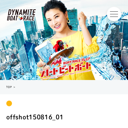
TOP
＞
offshot150816_01