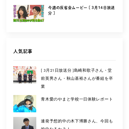
今週の反省会ムービー [ 3月14日放送
分 ]
人気記事
[ 3月21日放送分 ]島崎和歌子さん・堂
前英男さん・秋山基裕さんが番組を卒
業
青木愛のやまと学校一日体験レポート
連発予想的中の木下博勝さん、今回も