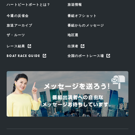
ハートビートボートとは？
放送情報
今週の反省会
番組オフショット
放送アーカイブ
番組からのメッセージ
ザ・ルーツ
地区選
レース結果
出演者
BOAT RACE GUIDE
全国のボートレース場