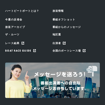
ハートビートボートとは？
放送情報
今週の反省会
番組オフショット
放送アーカイブ
番組からのメッセージ
ザ・ルーツ
地区選
レース結果
出演者
BOAT RACE GUIDE
全国のボートレース場