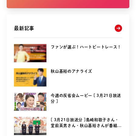
最新記事
ファンが選ぶ！ハートビートレース！
秋山基裕のアナライズ
今週の反省会ムービー [ 3月21日放送
分 ]
[ 3月21日放送分 ]島崎和歌子さん・
堂前英男さん・秋山基裕さんが番組...