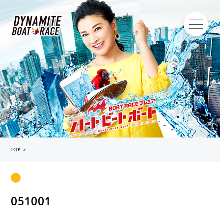
TOP
＞
051001