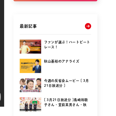
最新記事
ファンが選ぶ！ハートビート
レース！
秋山基裕のアナライズ
今週の反省会ムービー [ 3月
21日放送分 ]
[ 3月21日放送分 ]島崎和歌
子さん・堂前英男さん・秋
山...