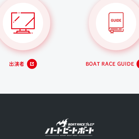
出演者
BOAT RACE GUIDE