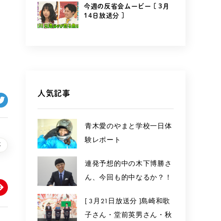
今週の反省会ムービー [ 3月
14日放送分 ]
人気記事
青木愛のやまと学校一日体
験レポート
事
連発予想的中の木下博勝さ
ん、今回も的中なるか？！
[ 3月21日放送分 ]島崎和歌
子さん・堂前英男さん・秋