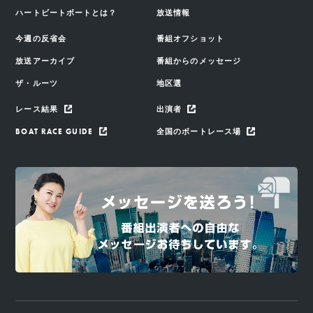
ハートビートボートとは？
放送情報
今週の反省会
番組オフショット
放送アーカイブ
番組からのメッセージ
ザ・ルーツ
地区選
レース結果
出演者
BOAT RACE GUIDE
全国のボートレース場