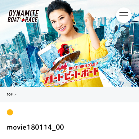
TOP
＞
movie180114_00