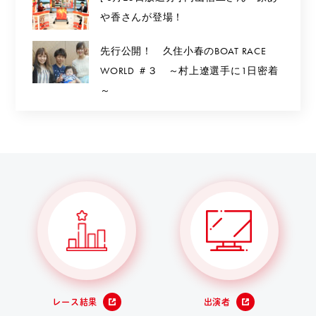
や香さんが登場！
先行公開！ 久住小春のBOAT RACE
WORLD ＃３ ～村上遼選手に1日密着
～
レース結果
出演者