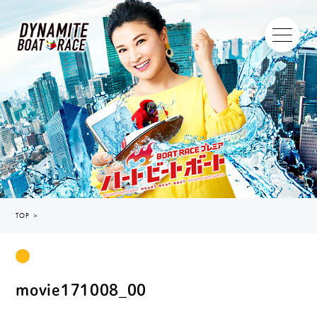
TOP
＞
movie171008_00