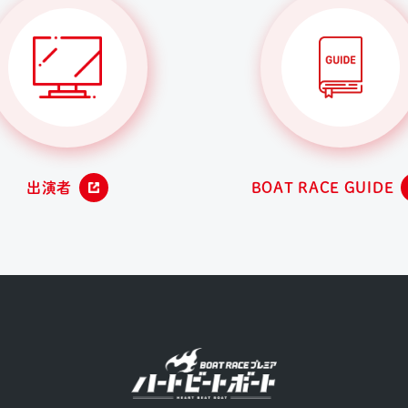
出演者
BOAT RACE GUIDE