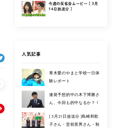
今週の反省会ムービー [ 3月
14日放送分 ]
人気記事
青木愛のやまと学校一日体
験レポート
事
連発予想的中の木下博勝さ
ん、今回も的中なるか？！
[ 3月21日放送分 ]島崎和歌
子さん・堂前英男さん・秋