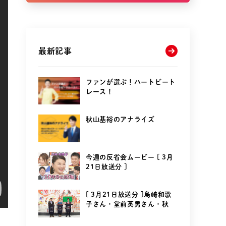
最新記事
ファンが選ぶ！ハートビート
レース！
秋山基裕のアナライズ
今週の反省会ムービー [ 3月
21日放送分 ]
[ 3月21日放送分 ]島崎和歌
子さん・堂前英男さん・秋
山...