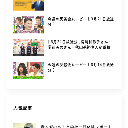
今週の反省会ムービー [ 3月21日放送
分 ]
[ 3月21日放送分 ]島崎和歌子さん・
堂前英男さん・秋山基裕さんが番組
を...
今週の反省会ムービー [ 3月14日放送
分 ]
人気記事
青木愛のやまと学校一日体験レポート