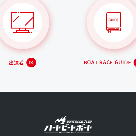
出演者
BOAT RACE GUIDE