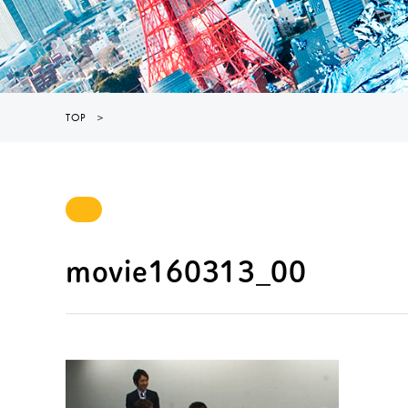
TOP
＞
movie160313_00