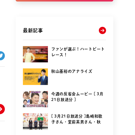
最新記事
ファンが選ぶ！ハートビート
レース！
秋山基裕のアナライズ
今週の反省会ムービー [ 3月
21日放送分 ]
[ 3月21日放送分 ]島崎和歌
子さん・堂前英男さん・秋
山...