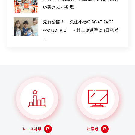
や香さんが登場！
先行公開！ 久住小春のBOAT RACE
WORLD ＃３ ～村上遼選手に1日密着
～
レース結果
出演者