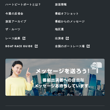
ハートビートボートとは？
放送情報
今週の反省会
番組オフショット
放送アーカイブ
番組からのメッセージ
ザ・ルーツ
地区選
レース結果
出演者
BOAT RACE GUIDE
全国のボートレース場