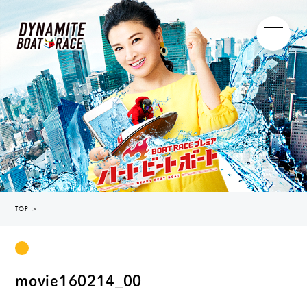
TOP
＞
movie160214_00