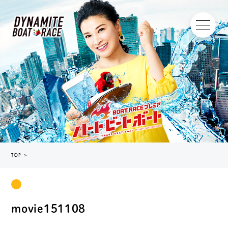
TOP
＞
movie151108