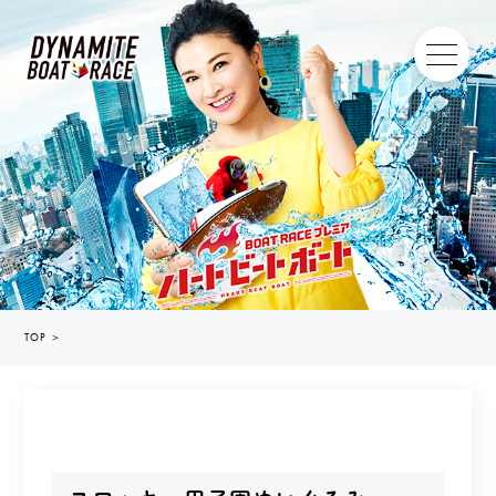
TOP
＞