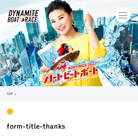
TOP
＞
form-title-thanks