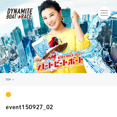
TOP
＞
event150927_02