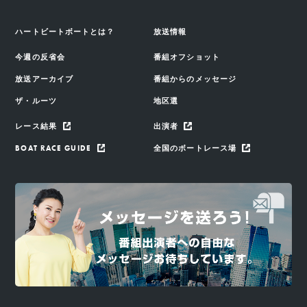
ハートビートボートとは？
放送情報
今週の反省会
番組オフショット
放送アーカイブ
番組からのメッセージ
ザ・ルーツ
地区選
レース結果
出演者
BOAT RACE GUIDE
全国のボートレース場