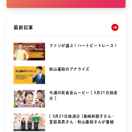
最新記事
ファンが選ぶ！ハートビートレース！
秋山基裕のアナライズ
今週の反省会ムービー [ 3月21日放送
分 ]
[ 3月21日放送分 ]島崎和歌子さん・
堂前英男さん・秋山基裕さんが番組
を...