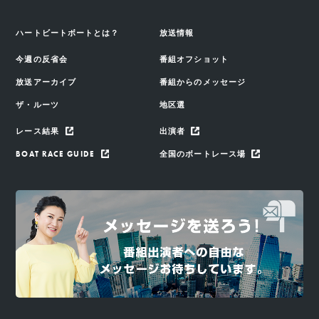
ハートビートボートとは？
放送情報
今週の反省会
番組オフショット
放送アーカイブ
番組からのメッセージ
ザ・ルーツ
地区選
レース結果
出演者
BOAT RACE GUIDE
全国のボートレース場