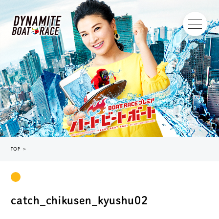
TOP
＞
catch_chikusen_kyushu02