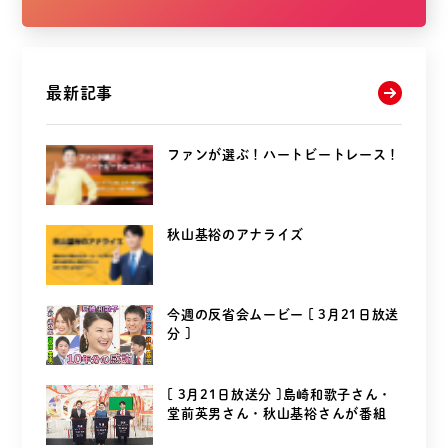
最新記事
ファンが選ぶ！ハートビートレース！
秋山基裕のアナライズ
今週の反省会ムービー [ 3月21日放送
分 ]
[ 3月21日放送分 ]島崎和歌子さん・
堂前英男さん・秋山基裕さんが番組
を...