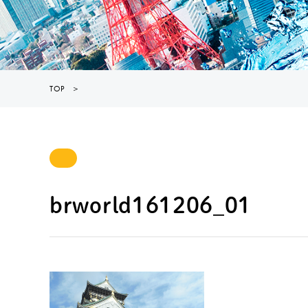
TOP
＞
brworld161206_01