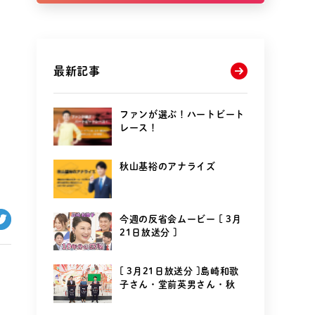
最新記事
ファンが選ぶ！ハートビート
レース！
秋山基裕のアナライズ
今週の反省会ムービー [ 3月
21日放送分 ]
[ 3月21日放送分 ]島崎和歌
子さん・堂前英男さん・秋
山...