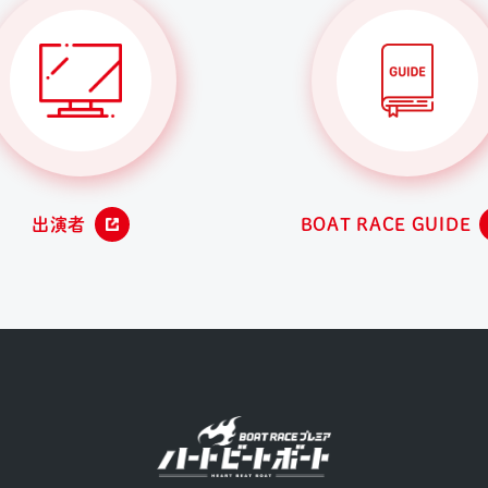
出演者
BOAT RACE GUIDE