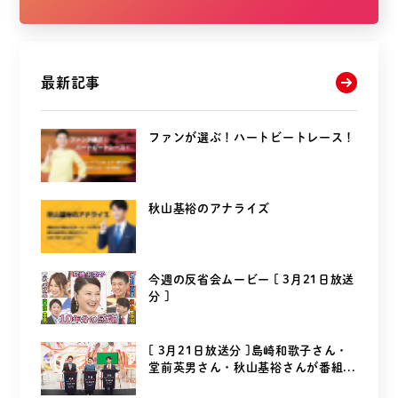
最新記事
ファンが選ぶ！ハートビートレース！
秋山基裕のアナライズ
今週の反省会ムービー [ 3月21日放送
分 ]
[ 3月21日放送分 ]島崎和歌子さん・
堂前英男さん・秋山基裕さんが番組...