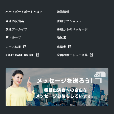
ハートビートボートとは？
放送情報
今週の反省会
番組オフショット
放送アーカイブ
番組からのメッセージ
ザ・ルーツ
地区選
レース結果
出演者
BOAT RACE GUIDE
全国のボートレース場