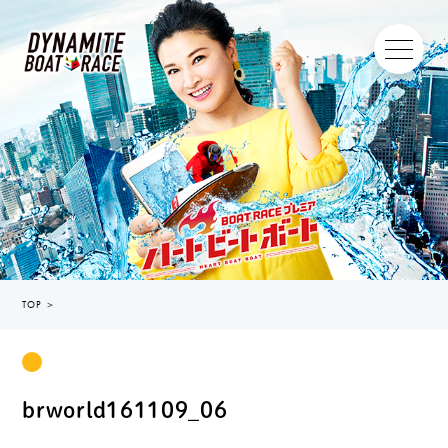
TOP
＞
brworld161109_06